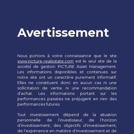
Skip
Skip
links
to
Tog
primary
nav
navigation
Avertissement
Skip
to
content
Nous portons à votre connaissance que le site
www.picture-realestate.com
est le seul site de la
société́ de gestion PICTURE Asset Management.
Les informations disponibles et contenues sur
notre site ont un caractère purement informatif.
Elles ne constituent donc en aucun cas ni une
sollicitation de vente, ni une recommandation
d’achat. Les informations portant sur les
performances passées ne préjugent en rien des
performances futures.
Tout investissement dépend de la situation
personnelle de l’investisseur, de l’horizon
d’investissement, des objectifs d’investissement,
de l’expérience en matière d’investissement et de